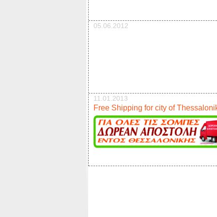
05.06.2012
11.01.2013
Free Shipping for city of Thessaloni
17.12.2012
New pellet stove 9kw offer 950e