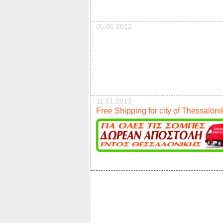
05.06.2012
11.01.2013
Free Shipping for city of Thessaloni
17.12.2012
New pellet stove 9kw offer 950e