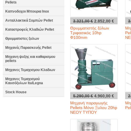
Pellets
Καπνοδοχοι Μπουρια Inox
Ανταλλακτικά Σομπών Pellet
3.321,00 €
2.852,00 €
3
Θρυμματιστής ξύλων
Μη
Καταστροφείς Κλαδιών Pellet
Τριφασικός 10hp
Pe
Φ100mm
ΝΕ
Θρυμματιστες ξυλων
Μηχανές Παρασκευής Pellet
Μηχανη ψυξης και καθαρισμου
pellets
Μηχανες Τεμαχισμου Κλαδιων
Μηχανες Τεμαχισμού
Καυσόξυλων ItalLegna
Stock House
5.290,00 €
4.960,00 €
2
Μηχανή παραγωγής
Μη
Pellets Μόνο Ξυλου 20hp
Pel
ΝΕΟΥ ΤΥΠΟΥ